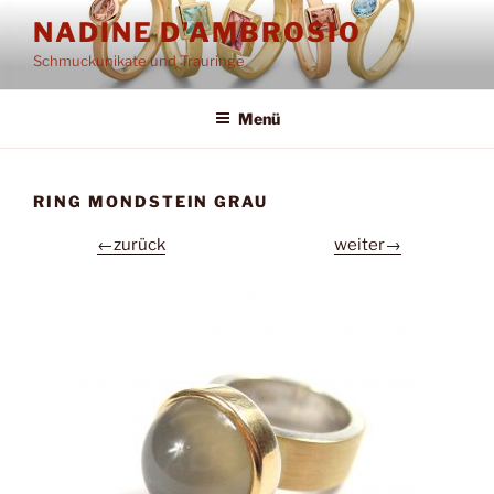
Zum
NADINE D'AMBROSIO
Inhalt
Schmuckunikate und Trauringe
springen
Menü
RING MONDSTEIN GRAU
←zurück
weiter→