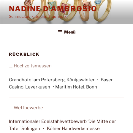
Zum
NADINE D'AMBROSIO
Inhalt
Schmuckunikate und Trauringe
springen
Menü
RÜCKBLICK
⊥ Hochzeitsmessen
Grandhotel am Petersberg, Königswinter •
Bayer
Casino, Leverkusen •
Maritim Hotel, Bonn
⊥ Wettbewerbe
Internationaler Edelstahlwettbewerb ‘Die Mitte der
Tafel’ Solingen • Kölner Handwerksmesse