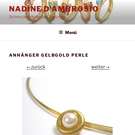
Zum
NADINE D'AMBROSIO
Inhalt
Schmuckunikate und Trauringe
springen
Menü
ANHÄNGER GELBGOLD PERLE
←zurück
weiter→