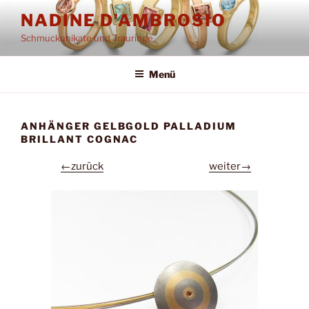
Zum
NADINE D'AMBROSIO
Inhalt
Schmuckunikate und Trauringe
springen
Menü
ANHÄNGER GELBGOLD PALLADIUM
BRILLANT COGNAC
←zurück
weiter→