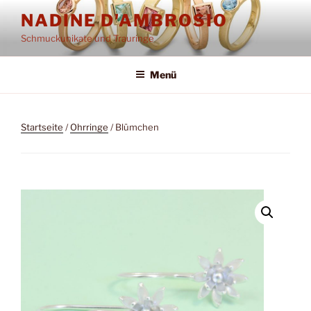
Zum
NADINE D'AMBROSIO
Inhalt
Schmuckunikate und Trauringe
springen
Menü
Startseite
/
Ohrringe
/ Blümchen