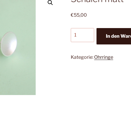
€
55,00
Schalen
In den Wa
matt
Menge
Kategorie:
Ohrringe