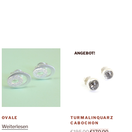
ANGEBOT!
OVALE
TURMALINQUARZ
CABOCHON
Weiterlesen
Ursprünglicher
Aktueller
€
195,00
€
170,00