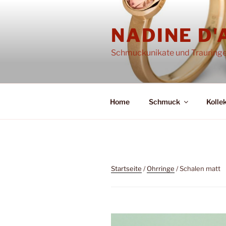
Zum
Inhalt
NADINE D
springen
Schmuckunikate und Trauring
Home
Schmuck
Kolle
Startseite
/
Ohrringe
/ Schalen matt