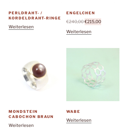
PERLDRAHT- /
ENGELCHEN
KORDELDRAHT-RINGE
Ursprünglicher
Aktueller
€
240,00
€
215,00
Weiterlesen
Preis
Preis
Weiterlesen
war:
ist:
€240,00
€215,00.
MONDSTEIN
WABE
CABOCHON BRAUN
Weiterlesen
Weiterlesen