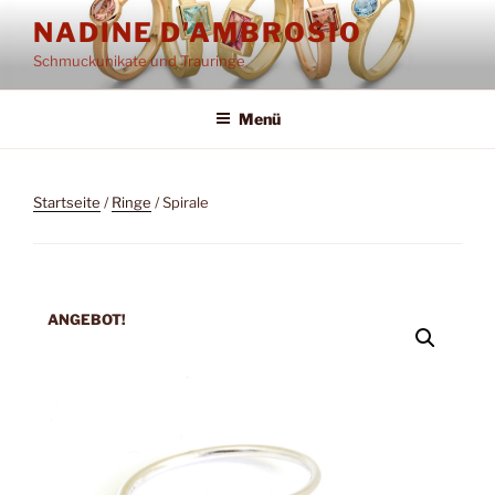
Zum
NADINE D'AMBROSIO
Inhalt
Schmuckunikate und Trauringe
springen
Menü
Startseite
/
Ringe
/ Spirale
ANGEBOT!