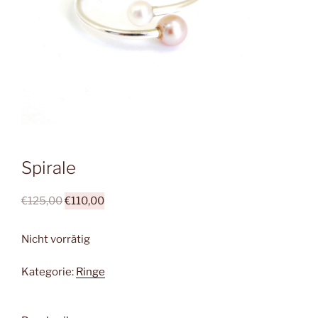
Spirale
Ursprünglicher
Aktueller
€
125,00
€
110,00
Preis
Preis
war:
ist:
Nicht vorrätig
€125,00
€110,00.
Kategorie:
Ringe