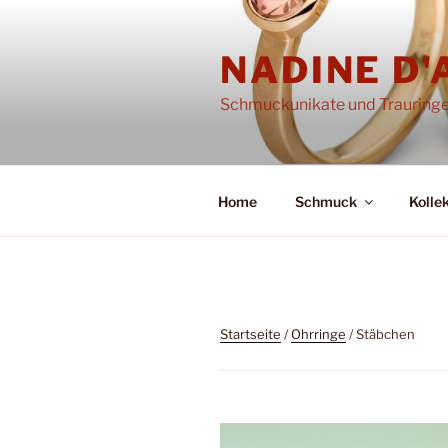
Zum
Inhalt
NADINE D
springen
Schmuckunikate und Trauring
Home
Schmuck
Kolle
Startseite
/
Ohrringe
/ Stäbchen