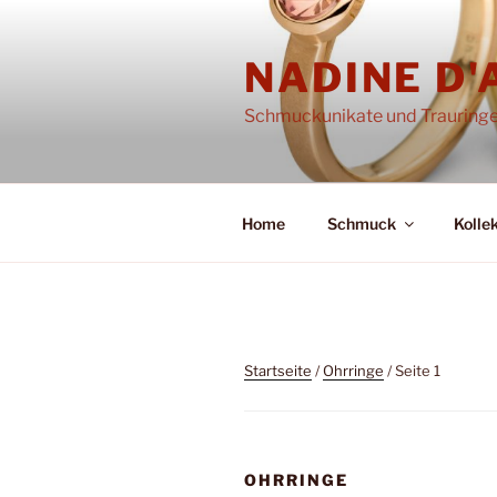
Zum
Inhalt
NADINE D
springen
Schmuckunikate und Trauring
Home
Schmuck
Kolle
Startseite
/
Ohrringe
/ Seite 1
OHRRINGE